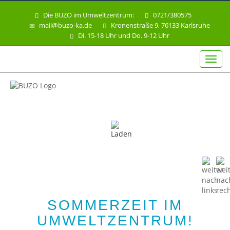
Die BUZO im Umweltzentrum:
0721/380575
mail@buzo-ka.de
Kronenstraße 9, 76133 Karlsruhe
Di. 15-18 Uhr und Do. 9-12 Uhr
Toggl
navig
SOMMERZEIT IM
UMWELTZENTRUM!