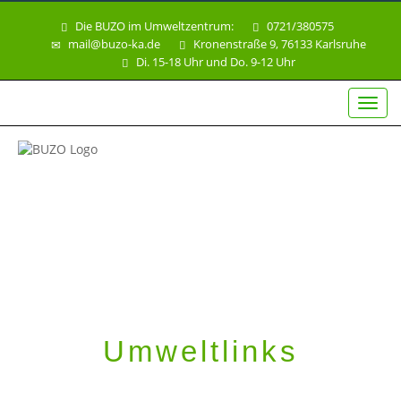
Die BUZO im Umweltzentrum:
0721/380575
mail@buzo-ka.de
Kronenstraße 9, 76133 Karlsruhe
Di. 15-18 Uhr und Do. 9-12 Uhr
Toggl
navig
Umweltlinks